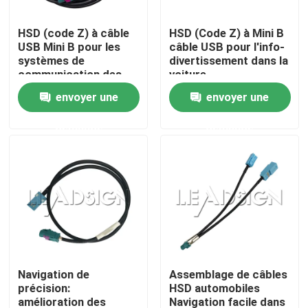
HSD (code Z) à câble
HSD (Code Z) à Mini B
À propos de nous
USB Mini B pour les
câble USB pour l'info-
systèmes de
divertissement dans la
communication des
voiture
Visite de l'usine
véhicules
envoyer une
envoyer une
demande
demande
Contrôle de qualité
Nous contacter
Demander un devis
Connecteur de FAKRA HSD
Navigation de
Assemblage de câbles
précision:
HSD automobiles
Connecteur de carte PCB de FAKRA
amélioration des
Navigation facile dans