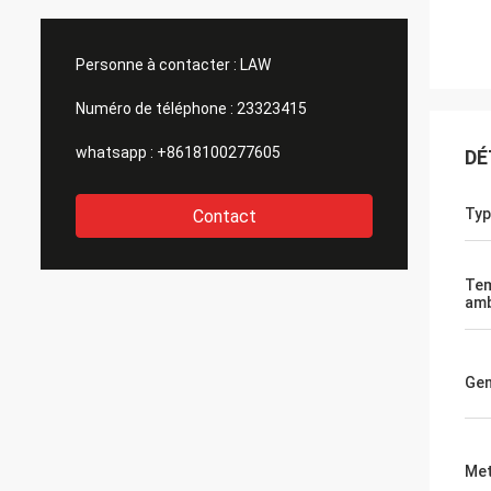
Personne à contacter :
LAW
Numéro de téléphone :
23323415
whatsapp :
+8618100277605
DÉ
Typ
Contact
Tem
amb
Gen
Met