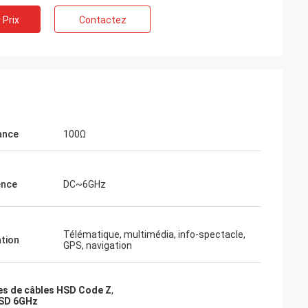
 Prix
Contactez
ance
100Ω
ence
DC~6GHz
Télématique, multimédia, info-spectacle,
ation
GPS, navigation
s de câbles HSD Code Z
,
HSD 6GHz