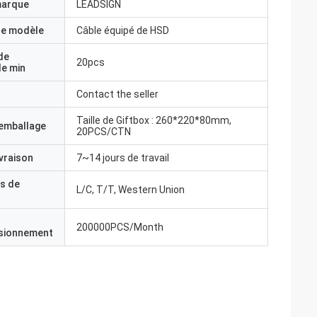
marque
LEADSIGN
e modèle
Câble équipé de HSD
de
20pcs
e min
Contact the seller
Taille de Giftbox : 260*220*80mm,
'emballage
20PCS/CTN
ivraison
7~14 jours de travail
s de
L/C, T/T, Western Union
200000PCS/Month
isionnement