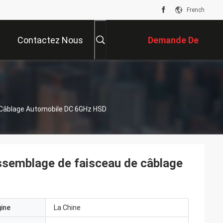
French
Contactez Nous
Demande De
Soumission
 Câblage Automobile DC 6GHz HSD
ssemblage de faisceau de câblage
gine
La Chine