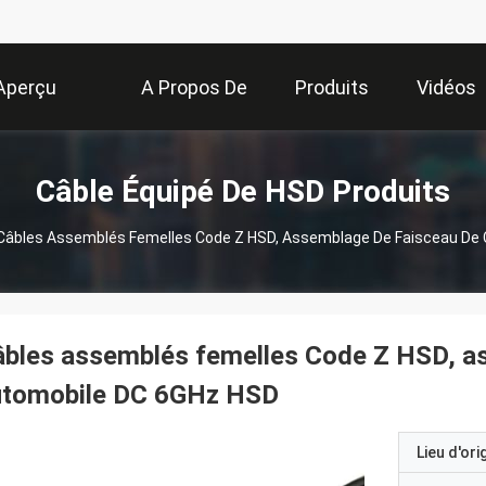
Aperçu
A Propos De
Produits
Vidéos
Nous
Câble Équipé De HSD Produits
Câbles Assemblés Femelles Code Z HSD, Assemblage De Faisceau De
bles assemblés femelles Code Z HSD, a
utomobile DC 6GHz HSD
Lieu d'ori