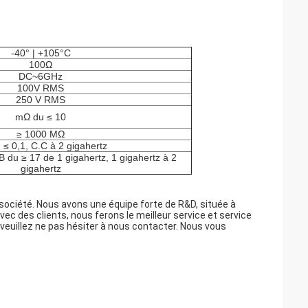
-40° | +105°C
100Ω
DC~6GHz
100V RMS
250 V RMS
mΩ du ≤ 10
≥ 1000 MΩ
 ≤ 0,1, C.C à 2 gigahertz
 du ≥ 17 de 1 gigahertz, 1 gigahertz à 2
gigahertz
 société.
Nous avons une équipe forte de R&D, située à
ec des clients, nous ferons le meilleur service et service
 veuillez ne pas hésiter à nous contacter. Nous vous