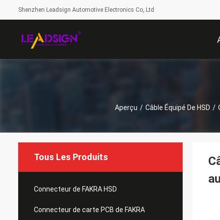
Shenzhen Leadsign Automotive Electronics Co,.Ltd
Aperçu
/
Câble Équipé De HSD
/
Tous Les Produits
Câ
a
Connecteur de FAKRA HSD
Connecteur de carte PCB de FAKRA