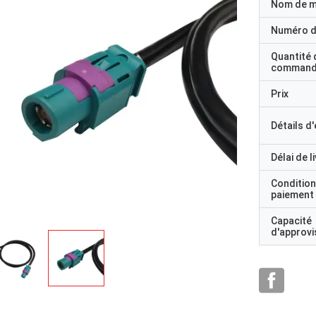
Nom de 
Numéro d
Quantité 
command
Prix
Détails d
Délai de l
Condition
paiement
Capacité
d'approv