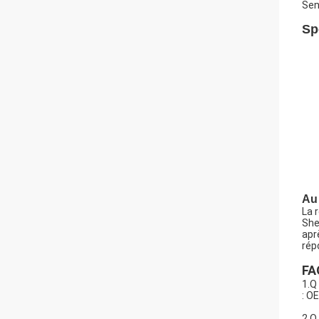
Sen
Sp
Au 
La r
She
apr
rép
FA
1.Q
: O
2.Q