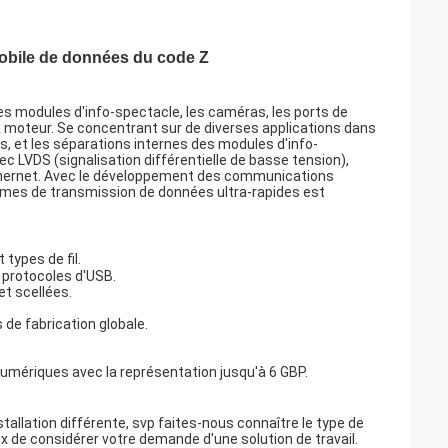
mobile de données du code Z
es modules d'info-spectacle, les caméras, les ports de
 à moteur. Se concentrant sur de diverses applications dans
es, et les séparations internes des modules d'info-
c LVDS (signalisation différentielle de basse tension),
d'Ethernet. Avec le développement des communications
tèmes de transmission de données ultra-rapides est
types de fil.
t protocoles d'USB.
t scellées.
 de fabrication globale.
umériques avec la représentation jusqu'à 6 GBP.
allation différente, svp faites-nous connaître le type de
x de considérer votre demande d'une solution de travail.