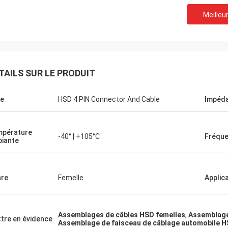
Meilleur
TAILS SUR LE PRODUIT
e
HSD 4 PIN Connector And Cable
Impéd
pérature
-40° | +105°C
Fréqu
iante
re
Femelle
Applic
Assemblages de câbles HSD femelles
,
Assemblage
tre en évidence
Assemblage de faisceau de câblage automobile 