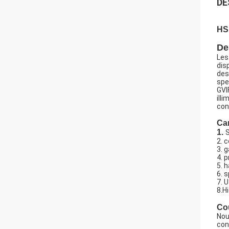
DE
HSD
De
Les
dis
des
spe
GVI
ill
con
Car
1.
S
2. 
3. 
4. 
5. 
6. 
7. 
8.H
Cou
Nou
con