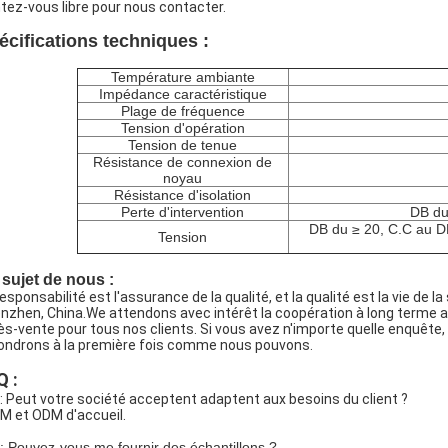
tez-vous libre pour nous contacter.
écifications techniques :
Température ambiante
Impédance caractéristique
Plage de fréquence
Tension d'opération
Tension de tenue
Résistance de connexion de
noyau
Résistance d'isolation
Perte d'intervention
DB du
DB du ≥ 20, C.C au DB
Tension
sujet de nous :
esponsabilité est l'assurance de la qualité, et la qualité est la vie de la
nzhen, China.We
attendons avec intérêt la coopération à long terme av
ès-vente pour tous nos clients. Si vous avez n'importe quelle enquête,
ondrons à la première fois comme nous pouvons.
Q :
: Peut votre société acceptent adaptent aux besoins du client ?
EM et ODM d'accueil.
: Pouvez-vous me fournir des échantillons ?