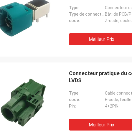
Type:
Connecteur coa
Type de connecteur:
Bâti de PCB/P
code:
Z-code, coule
Meilleur Prix
Connecteur pratique du 
LVDS
Type:
Cable connect
code:
E-code, feuill
Pin:
4+2PIN
Meilleur Prix