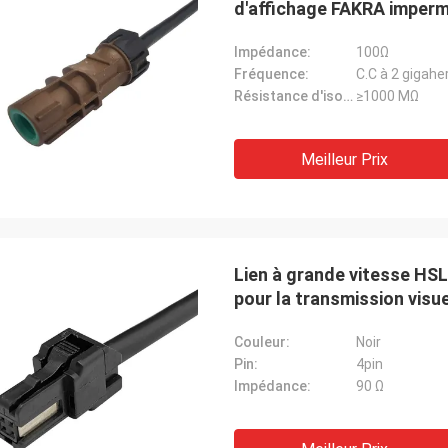
d'affichage FAKRA imper
Impédance:
100Ω
Fréquence:
C.C à 2 gigahe
Résistance d'isolation:
≥1000 MΩ
Meilleur Prix
Lien à grande vitesse H
pour la transmission visue
Couleur:
Noir
Pin:
4pin
Impédance:
90 Ω