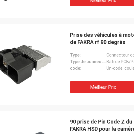
Meilleur Prix
Prise des véhicules à mo
de FAKRA rf 90 degrés
Type:
Connecteur coa
Type de connecteur:
Bâti de PCB/P
code:
Un-code, coule
Meilleur Prix
90 prise de Pin Code Z du
FAKRA HSD pour la camér