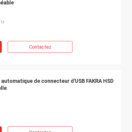
méable
rtz
Contactez
SL automatique de connecteur d'USB FAKRA HSD
lle