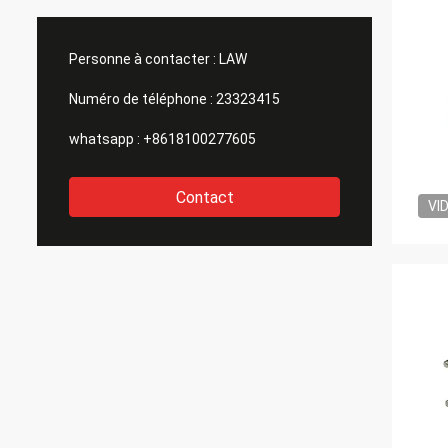
Personne à contacter :
LAW
Numéro de téléphone :
23323415
whatsapp :
+8618100277605
Contact
VI