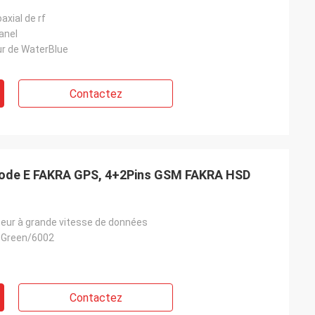
xial de rf
anel
ur de WaterBlue
Contactez
code E FAKRA GPS, 4+2Pins GSM FAKRA HSD
eur à grande vitesse de données
e Green/6002
Contactez