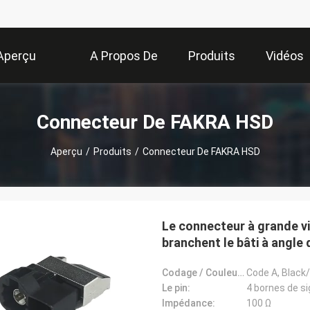
Aperçu
A Propos De
Produits
Vidéos
Nous
Connecteur De FAKRA HSD
Aperçu
/
Produits
/
Connecteur De FAKRA HSD
Le connecteur à grande v
branchent le bâti à angle
Codage / Couleur (Automobile):
Code A, Black
Le pin:
4 bornes de s
Impédance:
100 Ω