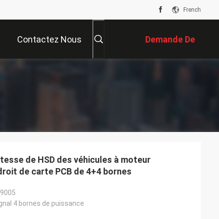
French
Contactez Nous
Demande De
Soumission
itesse de HSD des véhicules à moteur
 droit de carte PCB de 4+4 bornes
/9005
ignal 4 bornes de puissance