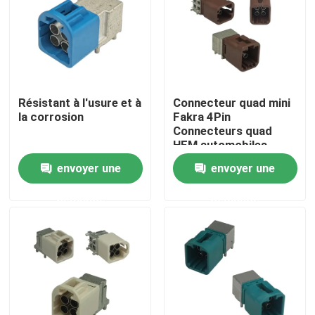
Résistant à l'usure et à
Connecteur quad mini
la corrosion
Fakra 4Pin
Connecteurs quad
HFM automobiles
envoyer une
envoyer une
demande
demande
Maison
Des produits
Vidéos