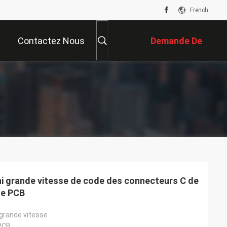
French
Contactez Nous
Demande De
Soumission
ni grande vitesse de code des connecteurs C de
te PCB
grande vitesse
 PCB