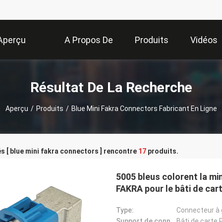
Aperçu
A Propos De
Produits
Vidéos
Nous
Résultat De La Recherche
Aperçu
/
Produits
/
Blue Mini Fakra Connectors Fabricant En Ligne
s [ blue mini fakra connectors ] rencontre
17
produits.
5005 bleus colorent la mi
FAKRA pour le bâti de car
Type:
Connecteur à 
Support de connecteur:
Bâti de carte