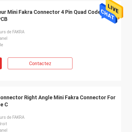
ur Mini Fakra Connector 4 Pin Quad Code C à
 PCB
urs de FAKRA
anel
le
Contactez
Connector Right Angle Mini Fakra Connector For
de C
urs de FAKRA
roit
anel