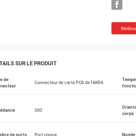
Meilleur
TAILS SUR LE PRODUIT
e de
Tempér
Connecteur de carte PCB de FAKRA
necteur
foncti
Orient
pédance
50Ω
corps
bre de ports
Port unique
Nombre