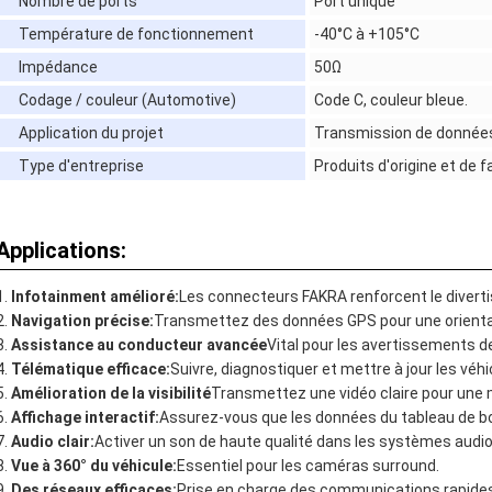
Nombre de ports
Port unique
Température de fonctionnement
-40°C à +105°C
Impédance
50Ω
Codage / couleur (Automotive)
Code C, couleur bleue.
Application du projet
Transmission de données
Type d'entreprise
Produits d'origine et de f
Applications:
Infotainment amélioré:
Les connecteurs FAKRA renforcent le diverti
Navigation précise:
Transmettez des données GPS pour une orientat
Assistance au conducteur avancée
Vital pour les avertissements de 
Télématique efficace:
Suivre, diagnostiquer et mettre à jour les véhi
Amélioration de la visibilité
Transmettez une vidéo claire pour une me
Affichage interactif:
Assurez-vous que les données du tableau de bo
Audio clair:
Activer un son de haute qualité dans les systèmes audio
Vue à 360° du véhicule:
Essentiel pour les caméras surround.
Des réseaux efficaces:
Prise en charge des communications rapides 