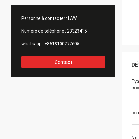
Personne à contacter :
LAW
Numéro de téléphone :
23323415
whatsapp :
+8618100277605
Contact
DÉ
Typ
con
Im
Nom