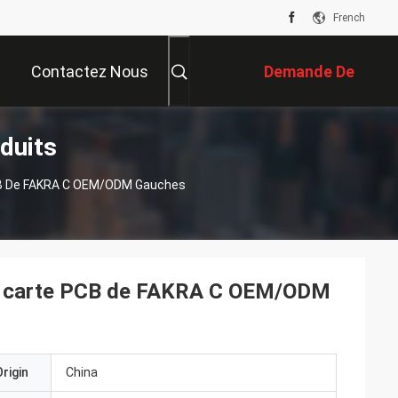
French
Contactez Nous
Demande De
duits
Soumission
PCB De FAKRA C OEM/ODM Gauches
 de carte PCB de FAKRA C OEM/ODM
rigin
China