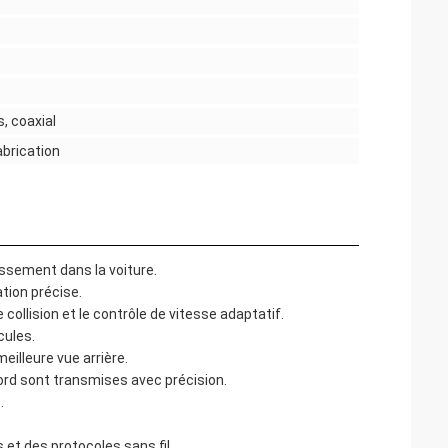
, coaxial
abrication
ssement dans la voiture.
ion précise.
collision et le contrôle de vitesse adaptatif.
cules.
illeure vue arrière.
rd sont transmises avec précision.
.
et des protocoles sans fil.