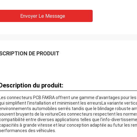
Envoyer Le Message
SCRIPTION DE PRODUIT
Description du produit:
Les connecteurs PCB FAKRA offrent une gamme d'avantages pour les a
qui simplifient l'installation et minimisent les erreursLa variante verti
environnements automobiles serrés.tandis que le blindage robuste amé
souvent bruyants de la voitureCes connecteurs respectent les normes 
compatibilité entre diverses applications telles que l'info-divertisseme
capacités à grande vitesse et leur conception adaptée au futur les ren
performances des véhicules.