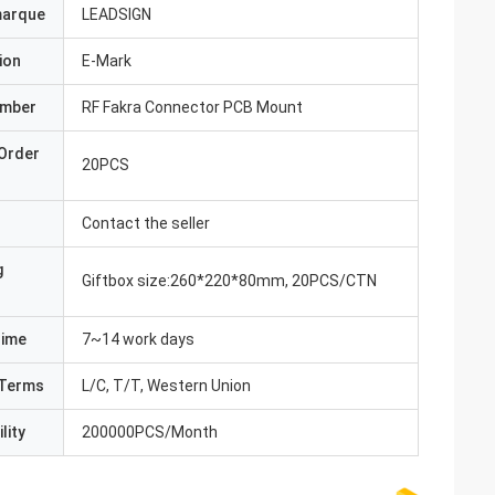
marque
LEADSIGN
ion
E-Mark
umber
RF Fakra Connector PCB Mount
Order
20PCS
Contact the seller
g
Giftbox size:260*220*80mm, 20PCS/CTN
Time
7~14 work days
Terms
L/C, T/T, Western Union
lity
200000PCS/Month