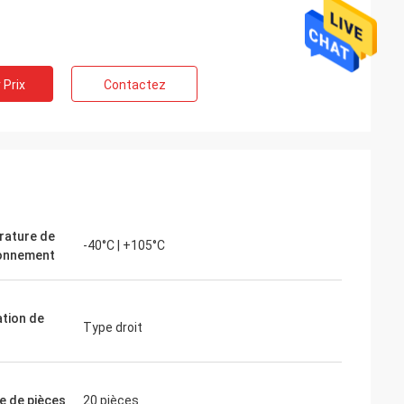
 Prix
Contactez
ature de
-40°C | +105°C
onnement
ation de
Type droit
 de pièces
20 pièces