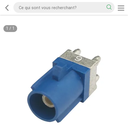
1
/
1