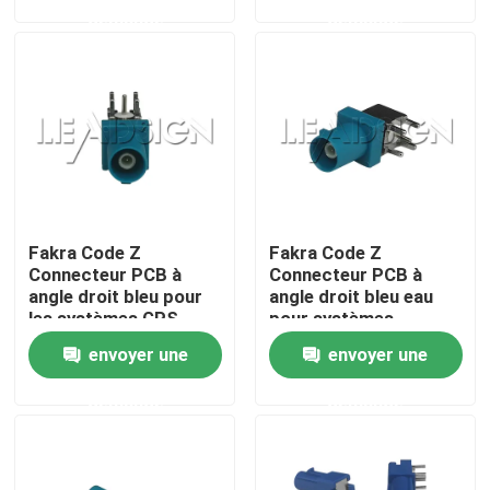
demande
demande
À propos de nous
Visite de l'usine
Contrôle de qualité
Fakra Code Z
Fakra Code Z
Nous contacter
Connecteur PCB à
Connecteur PCB à
angle droit bleu pour
angle droit bleu eau
les systèmes GPS
pour systèmes
Demander un devis
embarqués
d'infotainment
envoyer une
envoyer une
demande
demande
Connecteur de FAKRA HSD
Connecteur de carte PCB de FAKRA