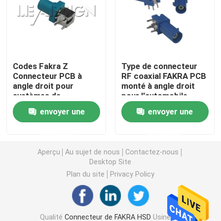
Mini connecteurs de FAKRA
Câble équipé de HSD
Codes Fakra Z
Type de connecteur
Connecteur PCB à
RF coaxial FAKRA PCB
angle droit pour
monté à angle droit
Câble d'extension de FAKRA
systèmes de
pour l'automobile
communication
envoyer une
envoyer une
embarqués
Câble coaxial de liaison de FAKRA
demande
demande
Adaptateur d'antenne de FAKRA
Aperçu
Au sujet de nous
Contactez-nous
Desktop Site
Plan du site
Privacy Policy
Câble de FAKRA HSD
Câble de HSD LVDS
Qualité
Connecteur de FAKRA HSD
Usine De