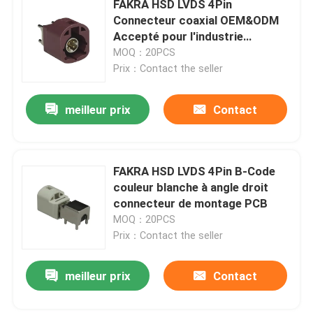
FAKRA HSD LVDS 4Pin
Connecteur coaxial OEM&ODM
Câble de BMW HSD
Accepté pour l'industrie
automobile
MOQ：20PCS
Prix：Contact the seller
Cable connecteur de FAKRA
meilleur prix
Contact
Câble imperméable de HDMI
FAKRA HSD LVDS 4Pin B-Code
couleur blanche à angle droit
connecteur de montage PCB
MOQ：20PCS
Prix：Contact the seller
meilleur prix
Contact