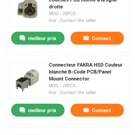
droite
MOQ：20PCS
Mini connecteurs de FAKRA
Prix：Contact the seller
Câble équipé de HSD
meilleur prix
Contact
Câble d'extension de FAKRA
Connecteur FAKRA HSD Couleur
blanche B-Code PCB/Panel
Câble coaxial de liaison de FAKRA
Mount Connector
MOQ：20PCS
Adaptateur d'antenne de FAKRA
Prix：Contact the seller
meilleur prix
Contact
Câble de FAKRA HSD
Câble de HSD LVDS