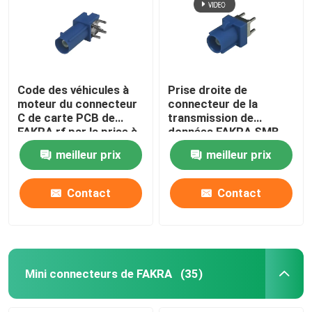
Code des véhicules à
Prise droite de
moteur du connecteur
connecteur de la
C de carte PCB de
transmission de
FAKRA rf par la prise à
données FAKRA SMB
angle droit de trou
pour le bâti de panneau
meilleur prix
meilleur prix
de carte PCB
Contact
Contact
Mini connecteurs de FAKRA
(35)