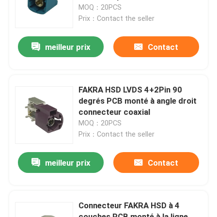
MOQ：20PCS
Prix：Contact the seller
À propos de nous
meilleur prix
Contact
Visite de l'usine
Contrôle de qualité
FAKRA HSD LVDS 4+2Pin 90
degrés PCB monté à angle droit
connecteur coaxial
Nous contacter
MOQ：20PCS
Prix：Contact the seller
Demander un devis
meilleur prix
Contact
Connecteur de FAKRA HSD
Connecteur FAKRA HSD à 4
Connecteur de carte PCB de FAKRA
couches PCB monté à la ligne