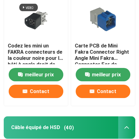
Codez les mini un
Carte PCB de Mini
FAKRA connecteurs de
Fakra Connector Right
la couleur noire pour le
Angle Mini Fakra
bâti à angle droit de
Connector For de
carte PCB
quadruple de 4 Pin
meilleur prix
meilleur prix
Code C
Contact
Contact
Câble équipé de HSD
(40)