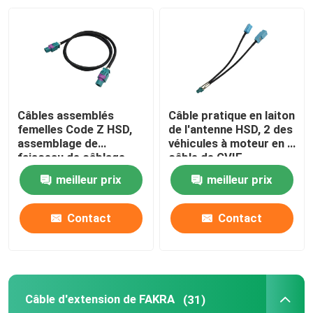
Câbles assemblés
Câble pratique en laiton
femelles Code Z HSD,
de l'antenne HSD, 2 des
assemblage de
véhicules à moteur en 1
faisceau de câblage
câble de GVIF
automobile DC 6GHz
meilleur prix
meilleur prix
HSD
Contact
Contact
Câble d'extension de FAKRA
(31)