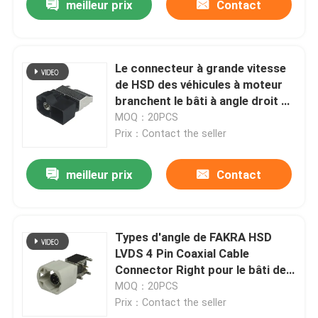
meilleur prix
Contact
Le connecteur à grande vitesse
de HSD des véhicules à moteur
branchent le bâti à angle droit de
carte PCB de 4+4 bornes
MOQ：20PCS
Prix：Contact the seller
meilleur prix
Contact
Types d'angle de FAKRA HSD
LVDS 4 Pin Coaxial Cable
Connector Right pour le bâti de
carte PCB
MOQ：20PCS
Prix：Contact the seller