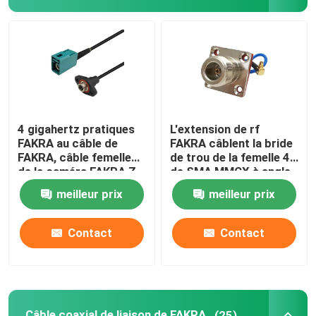
4 gigahertz pratiques
L'extension de rf
FAKRA au câble de
FAKRA câblent la bride
FAKRA, câble femelle
de trou de la femelle 4
de la caméra FAKRA Z
de SMA MMCX à angle
de HD
droit masculin
meilleur prix
meilleur prix
Contact
Contact
Câble coaxial de liaison de FAKRA
(25)