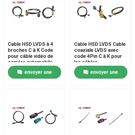
Cable HSD LVDS à 4
Cable HSD LVDS Cable
broches C à K Code
coaxiale LVDS avec
pour câble vidéo de
code 4Pin C à K pour
caméra automobile
les câbles
automobiles
envoyer une
envoyer une
demande
demande
Maison
Des produits
Vidéos