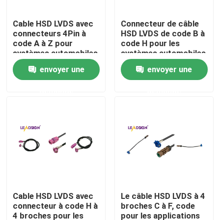
Cable HSD LVDS avec
Connecteur de câble
À propos de nous
connecteurs 4Pin à
HSD LVDS de code B à
code A à Z pour
code H pour les
systèmes automobiles
systèmes automobiles
Visite de l'usine
envoyer une
envoyer une
demande
demande
Contrôle de qualité
Nous contacter
Demander un devis
Connecteur de FAKRA HSD
Cable HSD LVDS avec
Le câble HSD LVDS à 4
connecteur à code H à
broches C à F, code
Connecteur de carte PCB de FAKRA
4 broches pour les
pour les applications