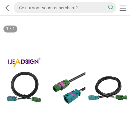
1
/
1