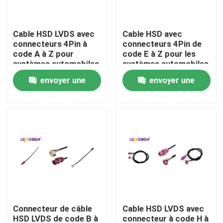
À propos de nous
Cable HSD LVDS avec
Cable HSD avec
connecteurs 4Pin à
connecteurs 4Pin de
code A à Z pour
code E à Z pour les
Visite de l'usine
systèmes automobiles
systèmes automobiles
envoyer une
envoyer une
Contrôle de qualité
demande
demande
Nous contacter
Demander un devis
Connecteur de FAKRA HSD
Connecteur de câble
Cable HSD LVDS avec
Connecteur de carte PCB de FAKRA
HSD LVDS de code B à
connecteur à code H à