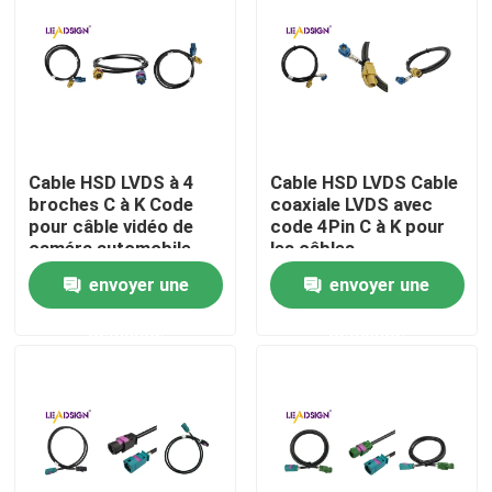
Cable HSD LVDS à 4
Cable HSD LVDS Cable
broches C à K Code
coaxiale LVDS avec
pour câble vidéo de
code 4Pin C à K pour
caméra automobile
les câbles
automobiles
envoyer une
envoyer une
demande
demande
Maison
Des produits
Vidéos