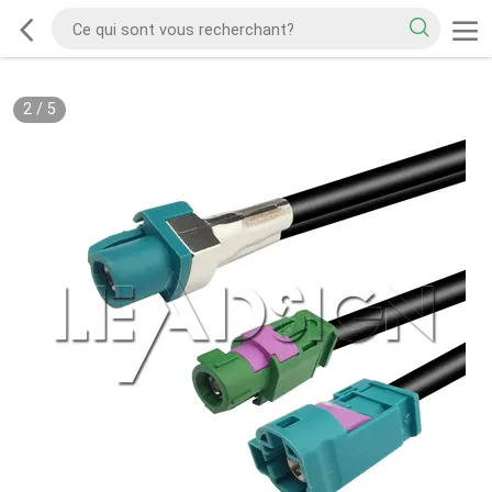
2
/
5