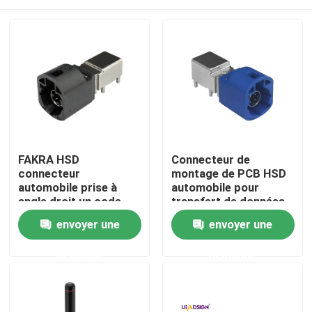
FAKRA HSD
Connecteur de
connecteur
montage de PCB HSD
automobile prise à
automobile pour
angle droit un code
transfert de données
4Pin montage PCB
à grande vitesse
Maison
envoyer une
envoyer une
demande
demande
Des produits
Vidéos