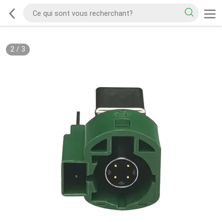
2
/
3