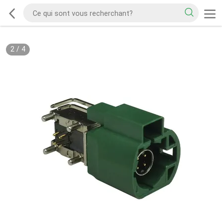
2
/
4