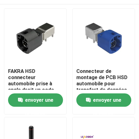
FAKRA HSD
Connecteur de
connecteur
montage de PCB HSD
automobile prise à
automobile pour
angle droit un code
transfert de données
4Pin montage PCB
à grande vitesse
Maison
envoyer une
envoyer une
demande
demande
Des produits
Vidéos