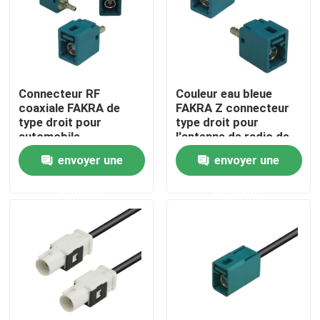
À propos de nous
Visite de l'usine
Connecteur RF
Couleur eau bleue
coaxiale FAKRA de
FAKRA Z connecteur
type droit pour
type droit pour
Contrôle de qualité
automobile
l'antenne de radio de
voiture
envoyer une
envoyer une
Nous contacter
demande
demande
Demander un devis
Connecteur de FAKRA HSD
Connecteur de carte PCB de FAKRA