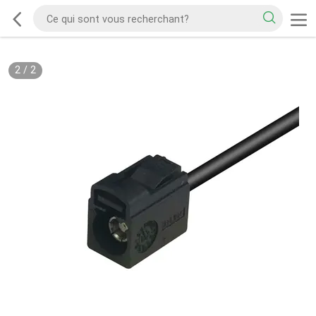
2
/
2