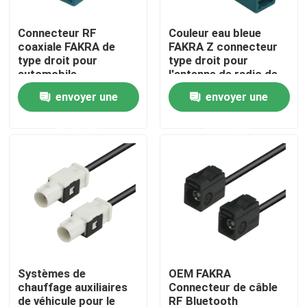
Connecteur RF
Couleur eau bleue
À propos de nous
coaxiale FAKRA de
FAKRA Z connecteur
type droit pour
type droit pour
automobile
l'antenne de radio de
Visite de l'usine
voiture
envoyer une
envoyer une
demande
demande
Contrôle de qualité
Nous contacter
Demander un devis
Connecteur de FAKRA HSD
Systèmes de
OEM FAKRA
chauffage auxiliaires
Connecteur de câble
Connecteur de carte PCB de FAKRA
de véhicule pour le
RF Bluetooth