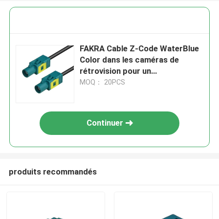
FAKRA Cable Z-Code WaterBlue
Color dans les caméras de
rétrovision pour un
stationnement plus sûr
MOQ： 20PCS
Continuer
produits recommandés