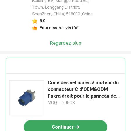
Building B#, Xiangge Road,Buji
Town, Longgang District,
ShenZhen, China, 518000 ,Chine
5.0
Fournisseur vérifié
Regardez plus
Code des véhicules à moteur du
connecteur C d'OEM&ODM
Fakra droit pour le panneau de
carte PCB
MOQ： 20PCS
Continuer