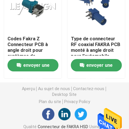
Mini connecteurs de FAKRA
Câble équipé de HSD
Codes Fakra Z
Type de connecteur
Connecteur PCB à
RF coaxial FAKRA PCB
angle droit pour
monté à angle droit
Câble d'extension de FAKRA
systèmes de
pour l'automobile
communication
envoyer une
envoyer une
embarqués
Câble coaxial de liaison de FAKRA
demande
demande
Adaptateur d'antenne de FAKRA
Aperçu
Au sujet de nous
Contactez-nous
Desktop Site
Plan du site
Privacy Policy
Câble de FAKRA HSD
Câble de HSD LVDS
Qualité
Connecteur de FAKRA HSD
Usine De