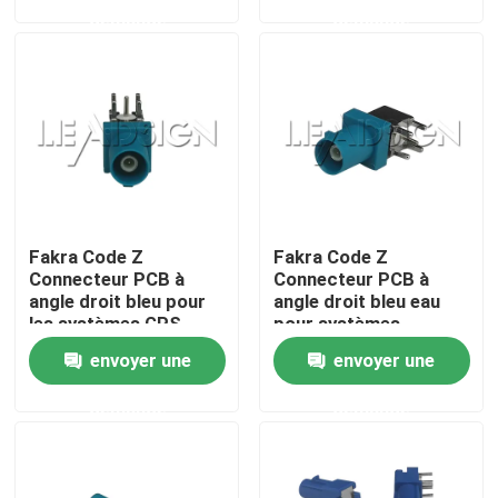
demande
demande
À propos de nous
Visite de l'usine
Contrôle de qualité
Fakra Code Z
Fakra Code Z
Nous contacter
Connecteur PCB à
Connecteur PCB à
angle droit bleu pour
angle droit bleu eau
les systèmes GPS
pour systèmes
Demander un devis
embarqués
d'infotainment
envoyer une
envoyer une
demande
demande
Connecteur de FAKRA HSD
Connecteur de carte PCB de FAKRA