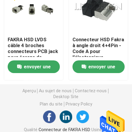
Mini connecteurs de FAKRA
Câble équipé de HSD
FAKRA HSD LVDS
Connecteur HSD Fakra
câble 4 broches
à angle droit 4+4Pin -
connecteurs PCB jack
Code A pour
Câble d'extension de FAKRA
pour écrans de
l'électronique
véhicules
automobile
envoyer une
envoyer une
Câble coaxial de liaison de FAKRA
demande
demande
Adaptateur d'antenne de FAKRA
Aperçu
Au sujet de nous
Contactez-nous
Desktop Site
Plan du site
Privacy Policy
Câble de FAKRA HSD
Câble de HSD LVDS
Qualité
Connecteur de FAKRA HSD
Usine De