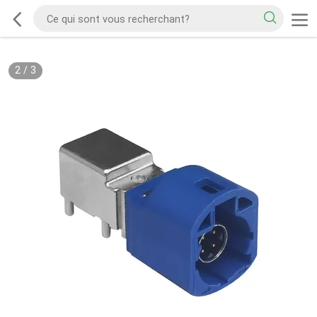
2
/
3