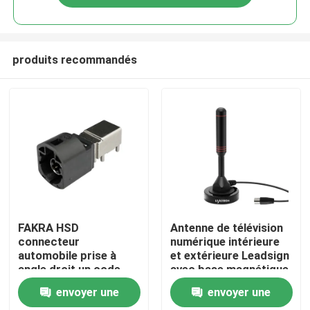
produits recommandés
Maison
FAKRA HSD
Antenne de télévision
connecteur
numérique intérieure
automobile prise à
et extérieure Leadsign
Des produits
angle droit un code
avec base magnétique
4Pin montage PCB
et antenne de
envoyer une
envoyer une
télévision par câble de
Vidéos