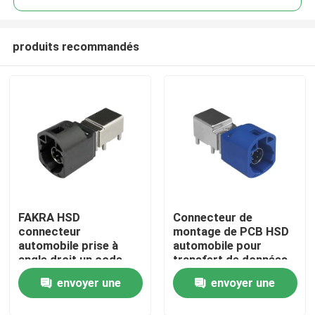
produits recommandés
FAKRA HSD
Connecteur de
Maison
connecteur
montage de PCB HSD
automobile prise à
automobile pour
angle droit un code
transfert de données
Des produits
4Pin montage PCB
à grande vitesse
envoyer une
envoyer une
Vidéos
demande
demande