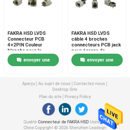
Mini connecteurs de FAKRA
FAKRA HSD LVDS
FAKRA HSD LVDS
Câble équipé de HSD
Connecteur PCB
câble 4 broches
4+2PIN Couleur
connecteurs PCB jack
blanche pour la
pour écrans de
Câble d'extension de FAKRA
navigation GPS ADAS
véhicules
envoyer une
envoyer une
Câble coaxial de liaison de FAKRA
demande
demande
Aperçu
Au sujet de nous
Contactez-nous
Adaptateur d'antenne de FAKRA
Desktop Site
Plan du site
Privacy Policy
Câble de FAKRA HSD
Qualité
Connecteur de FAKRA HSD
Usine De
Câble de HSD LVDS
Chine.Copyright © 2026 Shenzhen Leadsign