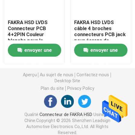
Mini connecteurs de FAKRA
FAKRA HSD LVDS
FAKRA HSD LVDS
Connecteur PCB
câble 4 broches
4+2PIN Couleur
connecteurs PCB jack
Câble équipé de HSD
blanche pour la
pour écrans de
navigation GPS ADAS
véhicules
envoyer une
envoyer une
Câble d'extension de FAKRA
demande
demande
Câble coaxial de liaison de FAKRA
Aperçu
Au sujet de nous
Contactez-nous
Desktop Site
Plan du site
Privacy Policy
Adaptateur d'antenne de FAKRA
Câble de FAKRA HSD
Qualité
Connecteur de FAKRA HSD
Usine De
Chine.Copyright © 2026 Shenzhen Leadsign
Automotive Electronics Co,.Ltd. All Rights
Câble de HSD LVDS
Reserved.