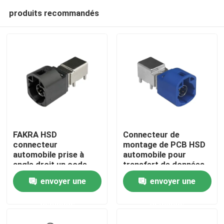
produits recommandés
FAKRA HSD
Connecteur de
connecteur
montage de PCB HSD
automobile prise à
automobile pour
Maison
angle droit un code
transfert de données
4Pin montage PCB
à grande vitesse
envoyer une
envoyer une
Des produits
demande
demande
Vidéos