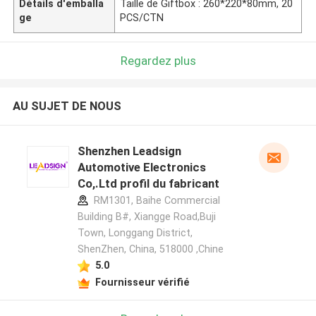
Détails d'emballa
Taille de Giftbox : 260*220*80mm, 20
ge
PCS/CTN
Regardez plus
AU SUJET DE NOUS
Shenzhen Leadsign
Automotive Electronics
Co,.Ltd profil du fabricant
RM1301, Baihe Commercial
Building B#, Xiangge Road,Buji
Town, Longgang District,
ShenZhen, China, 518000 ,Chine
5.0
Fournisseur vérifié