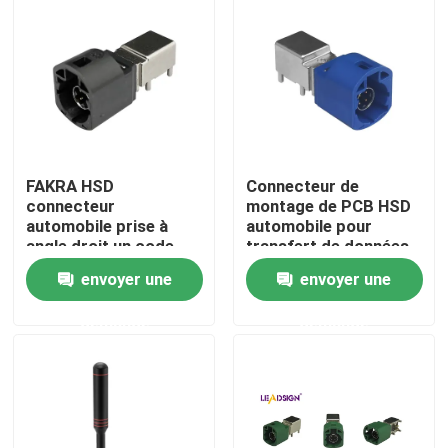
FAKRA HSD
Connecteur de
connecteur
montage de PCB HSD
automobile prise à
automobile pour
angle droit un code
transfert de données
4Pin montage PCB
à grande vitesse
envoyer une
envoyer une
Maison
demande
demande
Des produits
Vidéos