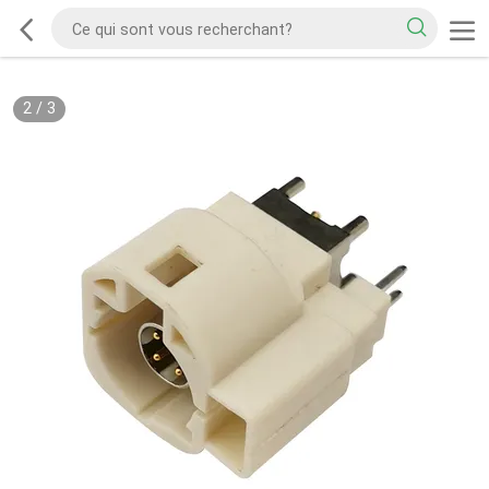
2
/
3