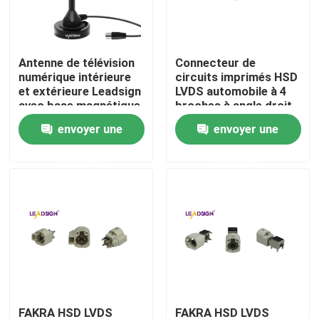
À propos de nous
Antenne de télévision
Connecteur de
numérique intérieure
circuits imprimés HSD
Visite de l'usine
et extérieure Leadsign
LVDS automobile à 4
avec base magnétique
broches à angle droit
et antenne de
envoyer une
envoyer une
Contrôle de qualité
télévision par câble de
16,5 pieds de long
demande
demande
pour une portée de 50
Nous contacter
miles
Demander un devis
Connecteur de FAKRA HSD
Connecteur de carte PCB de FAKRA
FAKRA HSD LVDS
FAKRA HSD LVDS