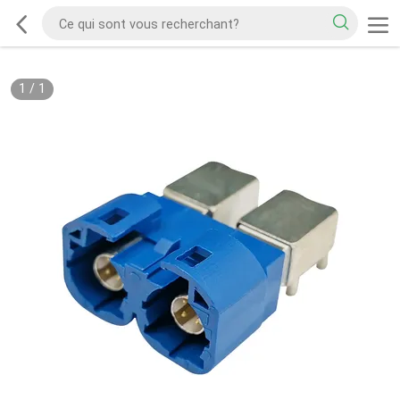
1
/
1