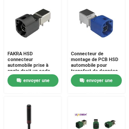
FAKRA HSD
Connecteur de
connecteur
montage de PCB HSD
automobile prise à
automobile pour
angle droit un code
transfert de données
4Pin montage PCB
à grande vitesse
envoyer une
envoyer une
Maison
demande
demande
Des produits
Vidéos