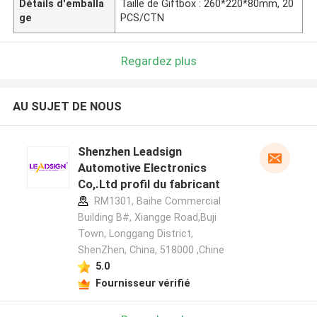
Détails d'emballa
Taille de Giftbox : 260*220*80mm, 20
ge
PCS/CTN
Regardez plus
AU SUJET DE NOUS
Shenzhen Leadsign
Automotive Electronics
Co,.Ltd profil du fabricant
RM1301, Baihe Commercial
Building B#, Xiangge Road,Buji
Town, Longgang District,
ShenZhen, China, 518000 ,Chine
5.0
Fournisseur vérifié