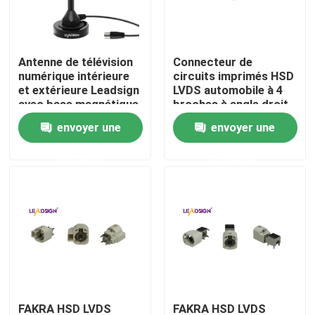
À propos de nous
Antenne de télévision
Connecteur de
numérique intérieure
circuits imprimés HSD
Visite de l'usine
et extérieure Leadsign
LVDS automobile à 4
avec base magnétique
broches à angle droit
et antenne de
envoyer une
envoyer une
Contrôle de qualité
télévision par câble de
16,5 pieds de long
demande
demande
pour une portée de 50
Nous contacter
miles
Demander un devis
Connecteur de FAKRA HSD
Connecteur de carte PCB de FAKRA
FAKRA HSD LVDS
FAKRA HSD LVDS