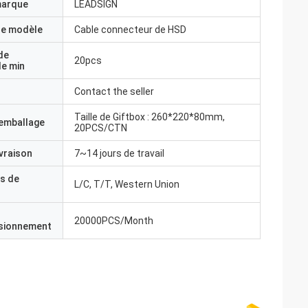
marque
LEADSIGN
e modèle
Cable connecteur de HSD
de
20pcs
e min
Contact the seller
Taille de Giftbox : 260*220*80mm,
'emballage
20PCS/CTN
ivraison
7~14 jours de travail
s de
L/C, T/T, Western Union
20000PCS/Month
isionnement