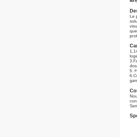
an
Des
Le 
sol
vis
que
pro
Car
1,1
loge
3.F
dos
5. 
6.C
gam
Cou
Nou
con
Sen
Spé