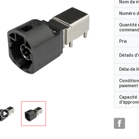
Nom de 
Numéro d
Quantité 
command
Prix
Détails d
Délai de l
Condition
paiement
Capacité
d'approv