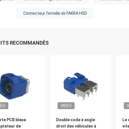
Connecteur femelle de FAKRA HSD
UITS RECOMMANDÉS
DEO
VIDEO
V
rte PCB bleue
Double code à angle
Le 
aptateur de
droit des véhicules à
vit