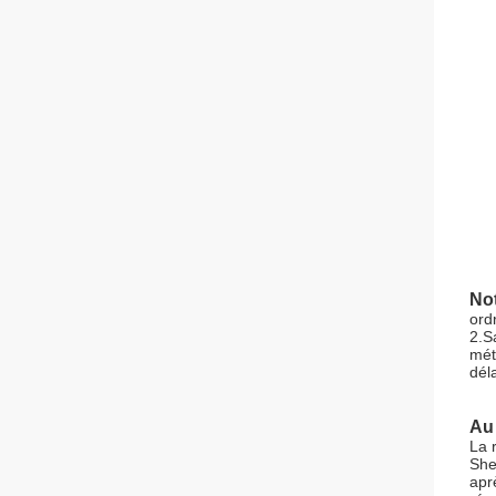
Not
ord
2.S
mét
dél
Au 
La 
She
apr