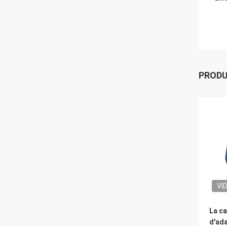
PROD
VI
La ca
d'ad