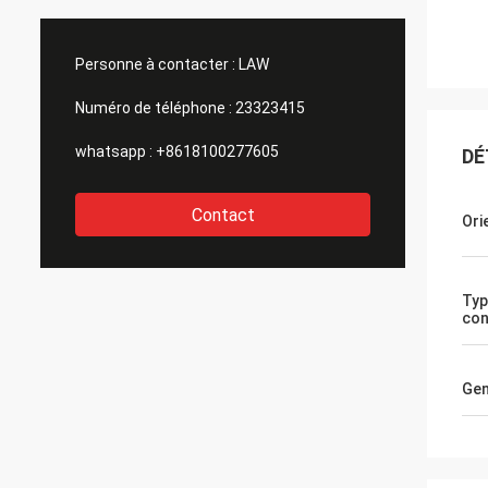
Personne à contacter :
LAW
Numéro de téléphone :
23323415
whatsapp :
+8618100277605
DÉ
Contact
Ori
Typ
con
Gen