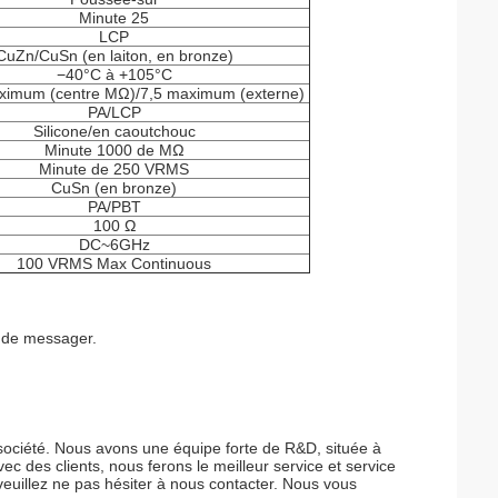
Minute 25
LCP
CuZn/CuSn (en laiton, en bronze)
−40°C à +105°C
imum (centre MΩ)/7,5 maximum (externe)
PA/LCP
Silicone/en caoutchouc
Minute 1000 de MΩ
Minute de 250 VRMS
CuSn (en bronze)
PA/PBT
100 Ω
DC~6GHz
100 VRMS Max Continuous
s de messager.
la société. Nous avons une équipe forte de R&D, située à
 des clients, nous ferons le meilleur service et service
veuillez ne pas hésiter à nous contacter. Nous vous