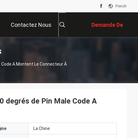
French
Contactez Nous
Demande De
s
Soumission
e Code A Montent Le Connecteur À
90 degrés de Pin Male Code A
gine
La Chine