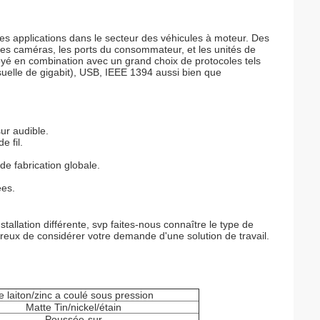
es applications dans le secteur des véhicules à moteur. Des
 les caméras, les ports du consommateur, et les unités de
loyé en combination avec un grand choix de protocoles tels
isuelle de gigabit), USB, IEEE 1394 aussi bien que
sur audible.
e fil.
de fabrication globale.
ées.
llation différente, svp faites-nous connaître le type de
reux de considérer votre demande d'une solution de travail.
e laiton/zinc a coulé sous pression
Matte Tin/nickel/étain
Poussée-sur