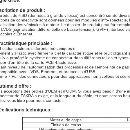
gle droit
cription de produit :
produit de HSD (données à grande vitesse) est concentré sur de divers
utions de connectivité sont données pour les modules d'info-spectacle,
ualisation des véhicules à moteur. Le dossier de produit peut être emp
 LVDS (signalisation différentielle de basse tension), GVIF (interface v
tocoles d'Ethernet.
actéristique principale :
4 codes couleurs différents mécaniques et.
ment 2.Plastic avec fermer à clef la caractéristique et le bruit cliquant 
ully a protégé le système de connecteur dans différents tailles et types d
sier d'en-tête de la carte PCB 4.Extensive.
Haut niveau de l'automatisation des processus et de l'empreinte de pas 
ompatible avec LVDS, Ethernet, et protocoles d'USB.
me 7.Full des connecteurs pour des applications non scellées et scell
tume d'offre :
s acceptons des ordres d'OEM et d'ODM. Si vous avez besoin d'une insta
necteur de FAKRA a exigé, et la longueur du câble, et nous serons heu
tez-vous libre pour nous contacter.
cifications techniques :
Matériel de corps
L
Finition de corps
Mécanisme de accouplement