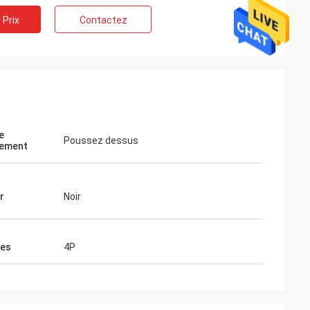
 Prix
Contactez
e
Poussez dessus
hement
r
Noir
les
4P