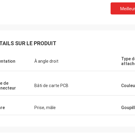
Meilleur
TAILS SUR LE PRODUIT
Type d
entation
À angle droit
attac
e de
Bâti de carte PCB
Couleu
necteur
re
Prise, mâle
Goupil