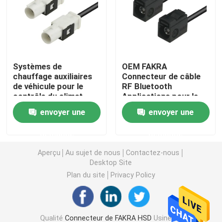
Mini connecteurs de FAKRA
Câble équipé de HSD
Systèmes de
OEM FAKRA
chauffage auxiliaires
Connecteur de câble
de véhicule pour le
RF Bluetooth
Câble d'extension de FAKRA
contrôle du climat
Applications pour le
transfert de données
envoyer une
envoyer une
transparents
Câble coaxial de liaison de FAKRA
demande
demande
Adaptateur d'antenne de FAKRA
Aperçu
Au sujet de nous
Contactez-nous
Desktop Site
Plan du site
Privacy Policy
Câble de FAKRA HSD
Câble de HSD LVDS
Qualité
Connecteur de FAKRA HSD
Usine De