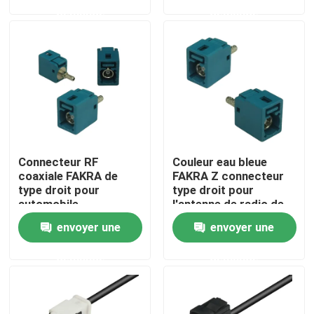
demande
demande
À propos de nous
Visite de l'usine
Contrôle de qualité
Connecteur RF
Couleur eau bleue
Nous contacter
coaxiale FAKRA de
FAKRA Z connecteur
type droit pour
type droit pour
automobile
l'antenne de radio de
Demander un devis
voiture
envoyer une
envoyer une
demande
demande
Connecteur de FAKRA HSD
Connecteur de carte PCB de FAKRA