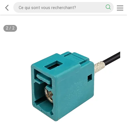
2
/
2