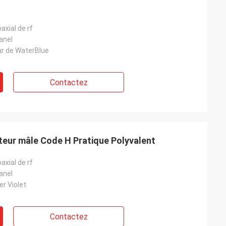
xial de rf
anel
ur de WaterBlue
Contactez
eur mâle Code H Pratique Polyvalent
xial de rf
anel
r Violet
Contactez