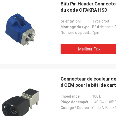
Bâti Pin Header Connector
du code C FAKRA HSD
orientation:
Type droit
Montage du type:
Bâti de carte
Nombre de positions:
4pin
Meilleur Prix
Connecteur de couleur de
d'OEM pour le bâti de car
Impédance:
100 Ω
Plage de température:
−40°C~+105°
Codage / Couleur (Automobile):
Code A, Black