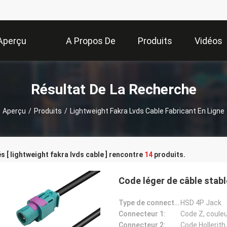
Aperçu
A Propos De
Produits
Vidéos
Nous
Résultat De La Recherche
Aperçu
/
Produits
/
Lightweight Fakra Lvds Cable Fabricant En Ligne
s [ lightweight fakra lvds cable ] rencontre
14
produits.
Code léger de câble stabl
Type de connecteur:
HSD 4P Jack
Connecteur 1:
Code Z, coule
Connecteur 2:
Code Hollerith