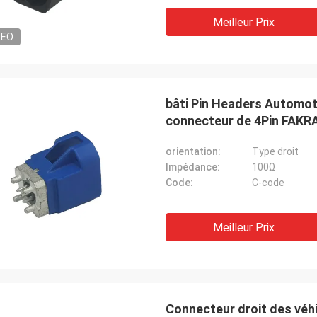
Meilleur Prix
DEO
bâti Pin Headers Automot
connecteur de 4Pin FAKR
orientation:
Type droit
Impédance:
100Ω
Code:
C-code
Meilleur Prix
Connecteur droit des véh