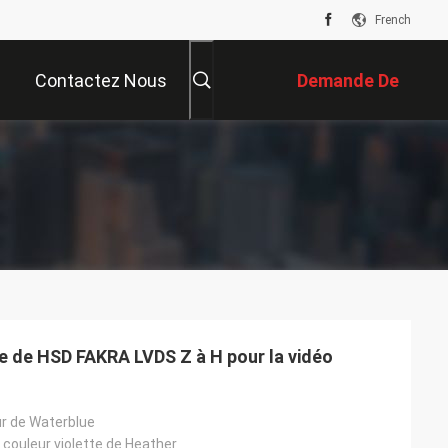
French
Contactez Nous
Demande De
Soumission
e de HSD FAKRA LVDS Z à H pour la vidéo
ur de Waterblue
, couleur violette de Heather