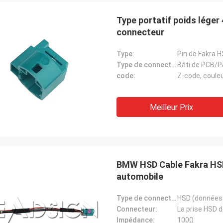
Type portatif poids léger
connecteur
Type:
Pin de Fakra 
Type de connecteur:
Bâti de PCB/P
code:
Z-code, coule
Meilleur Prix
BMW HSD Cable Fakra HSD 
automobile
Type de connecteur:
HSD (données 
Connecteur:
La prise HSD d
Impédance:
100Ω