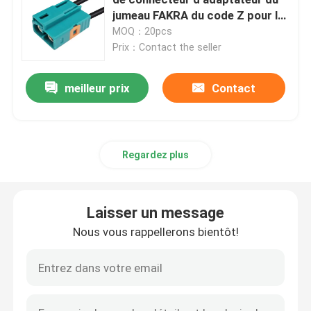
jumeau FAKRA du code Z pour le
câble coaxial de liaison
MOQ：20pcs
Mini connecteurs de FAKRA
Prix：Contact the seller
Câble équipé de HSD
meilleur prix
Contact
Câble d'extension de FAKRA
Regardez plus
Câble coaxial de liaison de FAKRA
Laisser un message
Adaptateur d'antenne de FAKRA
Nous vous rappellerons bientôt!
Câble de FAKRA HSD
Câble de HSD LVDS