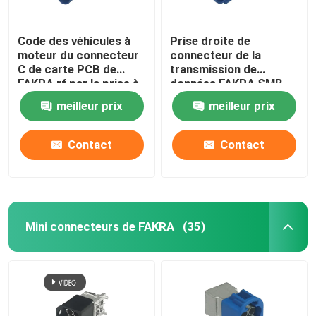
Code des véhicules à
Prise droite de
moteur du connecteur
connecteur de la
C de carte PCB de
transmission de
FAKRA rf par la prise à
données FAKRA SMB
angle droit de trou
pour le bâti de panneau
meilleur prix
meilleur prix
de carte PCB
Contact
Contact
Mini connecteurs de FAKRA
(35)