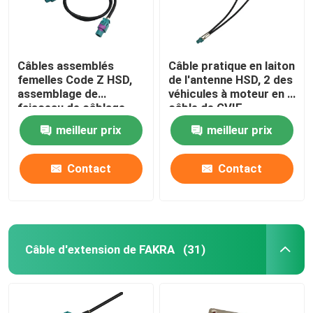
Câbles assemblés
Câble pratique en laiton
femelles Code Z HSD,
de l'antenne HSD, 2 des
assemblage de
véhicules à moteur en 1
faisceau de câblage
câble de GVIF
automobile DC 6GHz
meilleur prix
meilleur prix
HSD
Contact
Contact
Câble d'extension de FAKRA
(31)