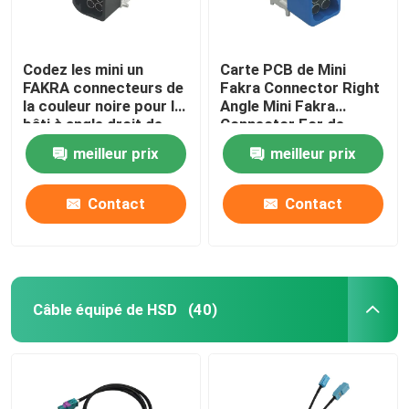
Codez les mini un
Carte PCB de Mini
FAKRA connecteurs de
Fakra Connector Right
la couleur noire pour le
Angle Mini Fakra
bâti à angle droit de
Connector For de
carte PCB
quadruple de 4 Pin
meilleur prix
meilleur prix
Code C
Contact
Contact
Câble équipé de HSD
(40)