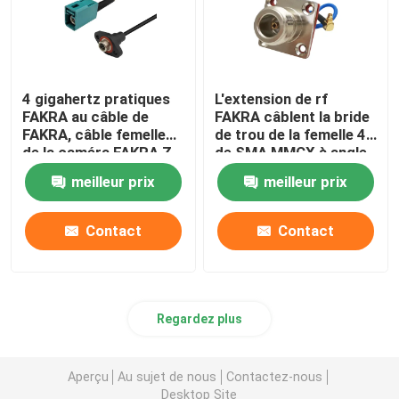
4 gigahertz pratiques
L'extension de rf
FAKRA au câble de
FAKRA câblent la bride
FAKRA, câble femelle
de trou de la femelle 4
de la caméra FAKRA Z
de SMA MMCX à angle
de HD
droit masculin
meilleur prix
meilleur prix
Contact
Contact
Regardez plus
Aperçu
Au sujet de nous
Contactez-nous
Desktop Site