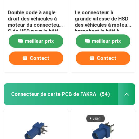
Double code à angle
Le connecteur à
droit des véhicules à
grande vitesse de HSD
moteur du connecteur
des véhicules à moteur
C de HSD pour le bâti
branchent le bâti à
de carte PCB
angle droit de carte
meilleur prix
meilleur prix
PCB de 4+4 bornes
Contact
Contact
Connecteur de carte PCB de FAKRA
(54)