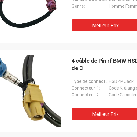
Genre:
Homme Fem
Meilleur Prix
4 câble de Pin rf BMW HS
de C
Type de connecteur:
HSD 4P Jack
Connecteur 1:
Code K, à angle
Connecteur 2:
Code C, couleu
Meilleur Prix