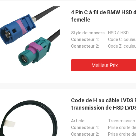
4 Pin C à fil de BMW HSD 
femelle
Style de conversion:
HSD à HSD
Connecteur 1:
Code C, couleu
Connecteur 2:
Code Z, coule
Meilleur Prix
Code de H au câble LVDS 
transmission de HSD LVD
Article:
Transmission 
Connecteur 1:
Prise droite d
Connecteur 2:
Prise droite d