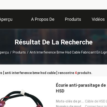
Aperçu
A Propos De
Produits
Vidéos
Nous
Résultat De La Recherche
perçu
/
Produits
/
Anti Interference Bmw Hsd Cable Fabricant En Lig
s [ anti interference bmw hsd cable ] rencontre
4
produits.
Écurie anti-parasitage d
HSD
Mots-clés de produit:
Câble de HSD
Numéro de modèle:
Connecteur mâ