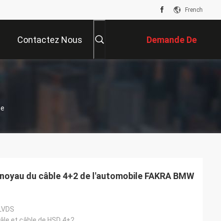
French
Contactez Nous
Demande De
Soumission
ne
e noyau du câble 4+2 de l'automobile FAKRA BMW
 LVDS
le et câble de HSD 4+2