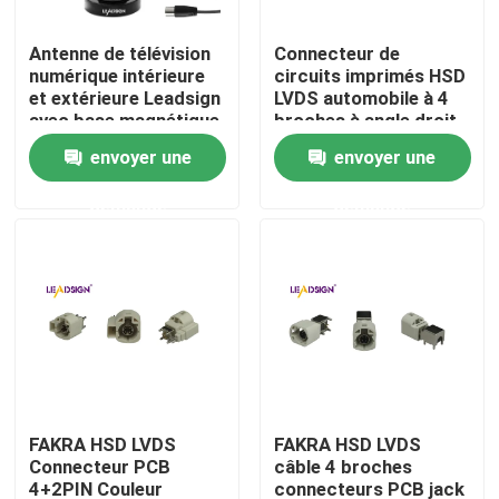
Antenne de télévision
Connecteur de
À propos de nous
numérique intérieure
circuits imprimés HSD
et extérieure Leadsign
LVDS automobile à 4
avec base magnétique
broches à angle droit
Visite de l'usine
et antenne de
envoyer une
envoyer une
télévision par câble de
16,5 pieds de long
demande
demande
Contrôle de qualité
pour une portée de 50
miles
Nous contacter
Demander un devis
Connecteur de FAKRA HSD
FAKRA HSD LVDS
FAKRA HSD LVDS
Connecteur PCB
câble 4 broches
Connecteur de carte PCB de FAKRA
4+2PIN Couleur
connecteurs PCB jack