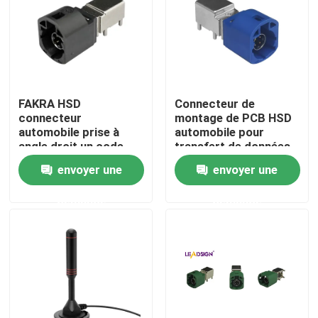
FAKRA HSD
Connecteur de
connecteur
montage de PCB HSD
automobile prise à
automobile pour
angle droit un code
transfert de données
4Pin montage PCB
à grande vitesse
envoyer une
envoyer une
demande
demande
Maison
Des produits
Vidéos